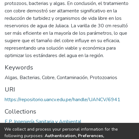
protozoos, bacterias y algas. En conclusión, el tratamiento
con cobre demostró ser altamente significativo en la
reducción de turbidez y organismos de vida libre en los
reservorios de agua de Juliaca. La varilla de 30 cm resultó
ser más eficiente en la mayoría de los parámetros, lo que
sugiere que el tamaño del cobre influye en su eficacia,
representando una solución viable y económica para
optimizar los estándares del agua en la región.
Keywords
Algas
,
Bacterias
,
Cobre
,
Contaminación
,
Protozoarios
URI
https://repositorio.uancv.edu.pe/handle/UANCV/6941
Collections
E.P. Ingeniería Sanitaria y Ambiental
We collect and process your personal information for the
Full item page
following purposes:
Authentication, Preferences,