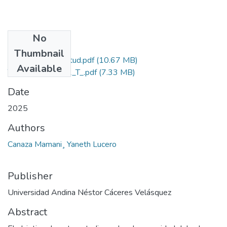
No
Files
Thumbnail
Grado de Similitud.pdf
(10.67 MB)
Available
T036_70188352_T_.pdf
(7.33 MB)
Date
2025
Authors
Canaza Mamani¸ Yaneth Lucero
Publisher
Universidad Andina Néstor Cáceres Velásquez
Abstract