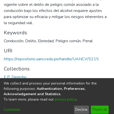
vigente sobre el delito de peligro común asociado a la
conducción bajo los efectos del alcohol requiere ajustes
para optimizar su eficacia y mitigar los riesgos inherentes a
la seguridad vial.
Keywords
Conducción
,
Delito
,
Ebriedad
,
Peligro común
,
Penal
URI
https://repositorio.uancv.edu.pe/handle/UANCV/5215
Collections
E.P. Derecho
We collect and process your personal information for the
Full item page
following purposes:
Authentication, Preferences,
Acknowledgement and Statistics
.
To learn more, please read our
privacy policy
.
DSpace software
copyright © 2002-2026
LYRASIS
Cookie
Privacy
End User
Send
Customize
Decline
That's ok
settings
policy
Agreement
Feedback