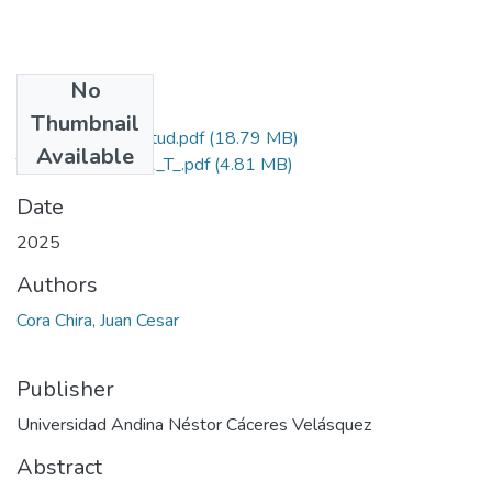
No
Files
Thumbnail
Grado de Similitud.pdf
(18.79 MB)
Available
T036_74761002_T_.pdf
(4.81 MB)
Date
2025
Authors
Cora Chira, Juan Cesar
Publisher
Universidad Andina Néstor Cáceres Velásquez
Abstract