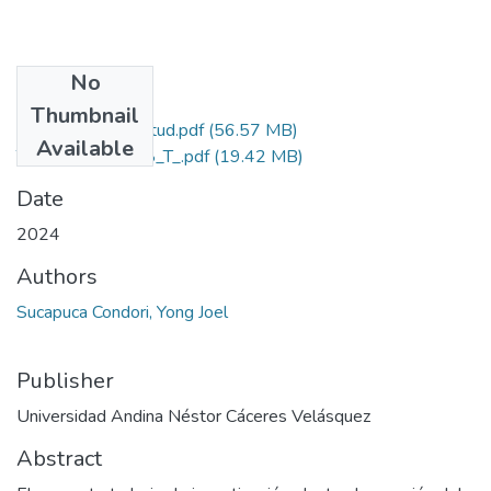
No
Files
Thumbnail
Grado de Similitud.pdf
(56.57 MB)
Available
T036_74703748_T_.pdf
(19.42 MB)
Date
2024
Authors
Sucapuca Condori, Yong Joel
Publisher
Universidad Andina Néstor Cáceres Velásquez
Abstract