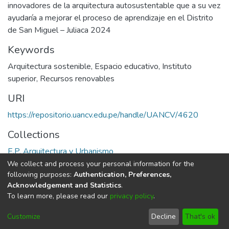
innovadores de la arquitectura autosustentable que a su vez
ayudaría a mejorar el proceso de aprendizaje en el Distrito
de San Miguel – Juliaca 2024
Keywords
Arquitectura sostenible
,
Espacio educativo
,
Instituto
superior
,
Recursos renovables
URI
https://repositorio.uancv.edu.pe/handle/UANCV/4620
Collections
E.P. Arquitectura y Urbanismo
We collect and process your personal information for the
Full item page
following purposes:
Authentication, Preferences,
Acknowledgement and Statistics
.
To learn more, please read our
privacy policy
.
DSpace software
copyright © 2002-2026
LYRASIS
Cookie
Privacy
End User
Send
Customize
Decline
That's ok
settings
policy
Agreement
Feedback