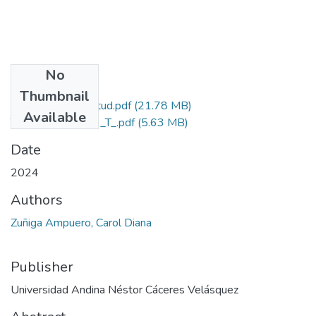
No
Files
Thumbnail
Grado de Similitud.pdf
(21.78 MB)
Available
T036_77227803_T_.pdf
(5.63 MB)
Date
2024
Authors
Zuñiga Ampuero, Carol Diana
Publisher
Universidad Andina Néstor Cáceres Velásquez