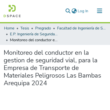
(current)
Log In
Communities & Collections
Home
Tesis
Pregrado
Facultad de Ingeniería de Sistemas
All of DSpace
E.P. Ingeniería de Seguridad y Gestión Minera
Monitoreo del conductor en la gestion de seguridad vial, para la Empresa de Transporte de Materiales Peligrosos Las Bambas Arequipa 2024
Statistics
Monitoreo del conductor en la
gestion de seguridad vial, para la
Empresa de Transporte de
Materiales Peligrosos Las Bambas
Arequipa 2024