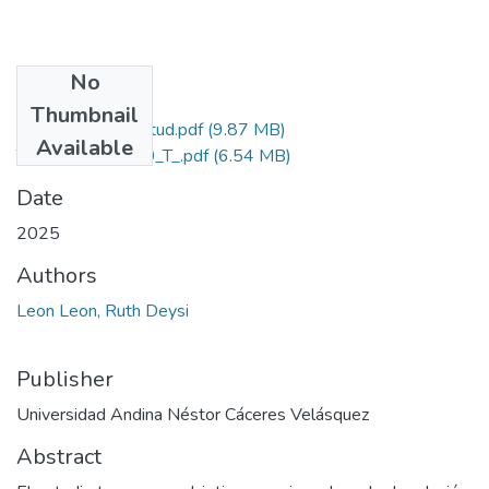
No
Files
Thumbnail
Grado de Similitud.pdf
(9.87 MB)
Available
T036_75866950_T_.pdf
(6.54 MB)
Date
2025
Authors
Leon Leon, Ruth Deysi
Publisher
Universidad Andina Néstor Cáceres Velásquez
Abstract