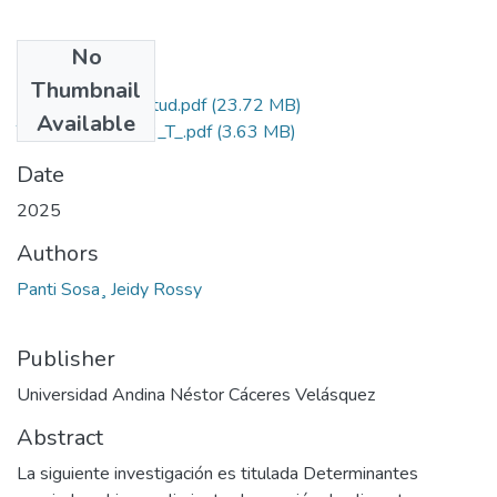
No
Files
Thumbnail
Grado de Similitud.pdf
(23.72 MB)
Available
T036_73512373_T_.pdf
(3.63 MB)
Date
2025
Authors
Panti Sosa¸ Jeidy Rossy
Publisher
Universidad Andina Néstor Cáceres Velásquez
Abstract
La siguiente investigación es titulada Determinantes