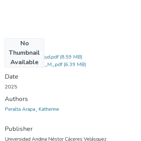
No
Files
Thumbnail
Grado de Similitud.pdf
(8.59 MB)
Available
T036_46197639_M_.pdf
(6.39 MB)
Date
2025
Authors
Peralta Arapa¸ Katherine
Publisher
Universidad Andina Néstor Cáceres Velásquez