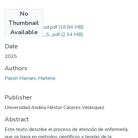
No
Files
Thumbnail
Grado de Similitud.pdf
(16.84 MB)
Available
T036_29571696_S_.pdf
(2.54 MB)
Date
2025
Authors
Pacori Mamani, Marlene
Publisher
Universidad Andina Néstor Cáceres Velásquez
Abstract
Este texto describe el proceso de atención de enfermería,
que se basa en métodos científicos y teorías de la