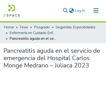
(current)
Log In
Communities & Collections
Home
Tesis
Posgrado
Segundas Especilidades
All of DSpace
Enfermería en Cuidado Enfermero en Emergencias y Desastres
Pancreatitis aguda en el servicio de emergencia del Hospital Carlos Monge Medrano – Juliaca 2023
Statistics
Pancreatitis aguda en el servicio de
emergencia del Hospital Carlos
Monge Medrano – Juliaca 2023