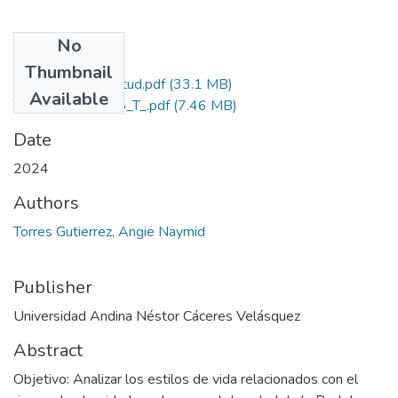
No
Files
Thumbnail
Grado de Similitud.pdf
(33.1 MB)
Available
T036_72810355_T_.pdf
(7.46 MB)
Date
2024
Authors
Torres Gutierrez, Angie Naymid
Publisher
Universidad Andina Néstor Cáceres Velásquez
Abstract
Objetivo: Analizar los estilos de vida relacionados con el