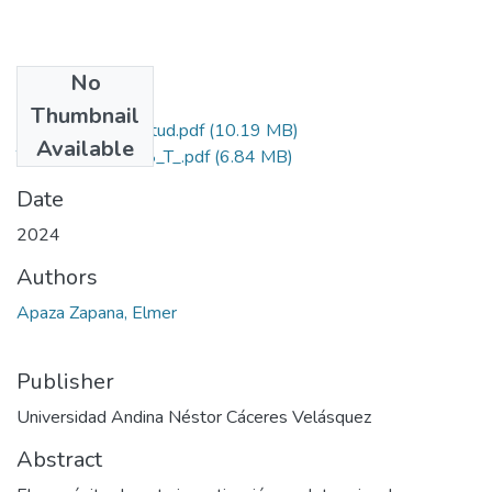
No
Files
Thumbnail
Grado de Similitud.pdf
(10.19 MB)
Available
T036_46933718_T_.pdf
(6.84 MB)
Date
2024
Authors
Apaza Zapana, Elmer
Publisher
Universidad Andina Néstor Cáceres Velásquez
Abstract