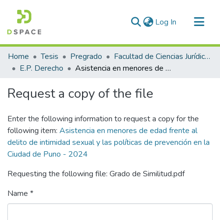
(current)
Log In
Communities & Collections
Home
Tesis
Pregrado
Facultad de Ciencias Jurídicas y Políticas
All of DSpace
E.P. Derecho
Asistencia en menores de edad frente al delito de intimidad sexual y las políticas de prevención en la Ciudad de Puno - 2024
Statistics
Request a copy of the file
Enter the following information to request a copy for the
following item:
Asistencia en menores de edad frente al
delito de intimidad sexual y las políticas de prevención en la
Ciudad de Puno - 2024
Requesting the following file: Grado de Similitud.pdf
Name *