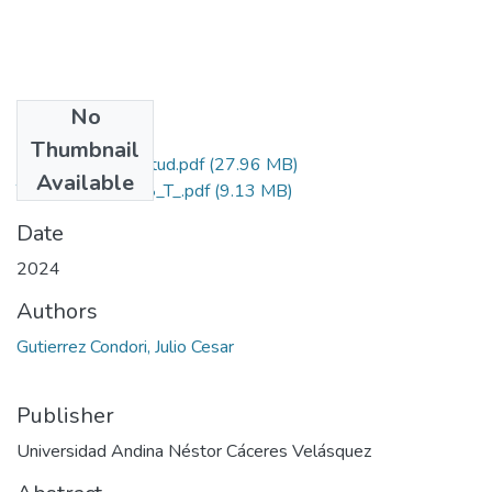
No
Files
Thumbnail
Grado de Similitud.pdf
(27.96 MB)
Available
T036_44052888_T_.pdf
(9.13 MB)
Date
2024
Authors
Gutierrez Condori, Julio Cesar
Publisher
Universidad Andina Néstor Cáceres Velásquez