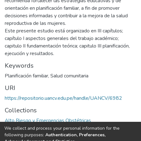
recomienda fortalecer las estrategias educativas y de
orientación en planificación familiar, a fin de promover
decisiones informadas y contribuir a la mejora de la salud
reproductiva de las mujeres.
Este presente estudio está organizado en III capítulos;
capítulo I aspectos generales del trabajo académico;
capitulo II fundamentación teórica; capitulo III planificación,
ejecución y resultados.
Keywords
Planificación familiar
,
Salud comunitaria
URI
https://repositorio.uancv.edu.pe/handle/UANCV/6982
Collections
Alto Riesgo y Emergencias Obstétricas
We collect and process your personal information for the
Full item page
following purposes:
Authentication, Preferences,