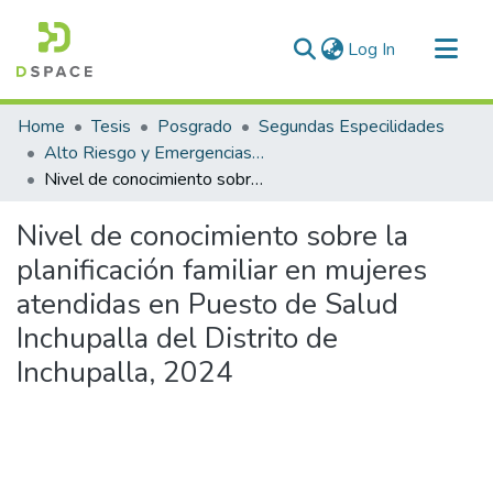
(current)
Log In
Communities & Collections
Home
Tesis
Posgrado
Segundas Especilidades
All of DSpace
Alto Riesgo y Emergencias Obstétricas
Nivel de conocimiento sobre la planificación familiar en mujeres atendidas en Puesto de Salud Inchupalla del Distrito de Inchupalla, 2024
Statistics
Nivel de conocimiento sobre la
planificación familiar en mujeres
atendidas en Puesto de Salud
Inchupalla del Distrito de
Inchupalla, 2024