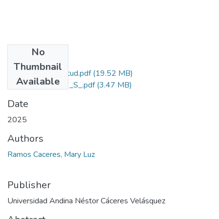
No
Files
Thumbnail
Grado de Similitud.pdf
(19.52 MB)
Available
T036_43260969_S_.pdf
(3.47 MB)
Date
2025
Authors
Ramos Caceres, Mary Luz
Publisher
Universidad Andina Néstor Cáceres Velásquez