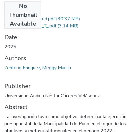
No
Files
Thumbnail
Grado de Similitud.pdf
(30.37 MB)
Available
T036_72640772_T_.pdf
(3.14 MB)
Date
2025
Authors
Zenteno Enriquez, Meggy Marilia
Publisher
Universidad Andina Néstor Cáceres Velásquez
Abstract
La investigación tuvo como objetivo, determinar la ejecución
presupuestal de la Municipalidad de Puno en el logro de los
objetivos y metas institucionales en el periodo 2022-