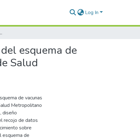
Log In
 esquema de vacunas en niños menores de un año en el Centro de Salud Metropolitano Puno, 2024
o del esquema de
de Salud
 esquema de vacunas
Salud Metropolitano
, diseño
el recojo de datos
ocimiento sobre
del esquema de