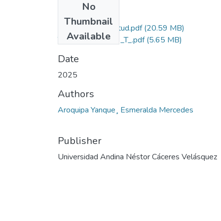
No
Files
Thumbnail
Grado de Similitud.pdf
(20.59 MB)
Available
T036_70998843_T_.pdf
(5.65 MB)
Date
2025
Authors
Aroquipa Yanque¸ Esmeralda Mercedes
Publisher
Universidad Andina Néstor Cáceres Velásquez