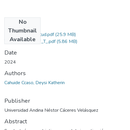
No
Files
Thumbnail
Grado de Similitud.pdf
(25.9 MB)
Available
T036_71061717_T_.pdf
(5.86 MB)
Date
2024
Authors
Cahuide Ccaso, Deysi Katherin
Publisher
Universidad Andina Néstor Cáceres Velásquez
Abstract