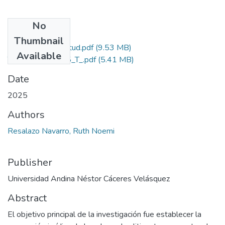
No
Files
Thumbnail
Grado de Similitud.pdf
(9.53 MB)
Available
T036_75362835_T_.pdf
(5.41 MB)
Date
2025
Authors
Resalazo Navarro, Ruth Noemi
Publisher
Universidad Andina Néstor Cáceres Velásquez
Abstract
El objetivo principal de la investigación fue establecer la