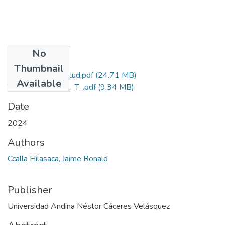
No
Files
Thumbnail
Grado de Similitud.pdf
(24.71 MB)
Available
T036_42502181_T_.pdf
(9.34 MB)
Date
2024
Authors
Ccalla Hilasaca, Jaime Ronald
Publisher
Universidad Andina Néstor Cáceres Velásquez