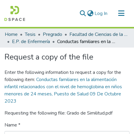
(current)
Log In
Communities & Collections
Home
Tesis
Pregrado
Facultad de Ciencias de la Salud
All of DSpace
E.P. de Enfermería
Conductas familiares en la alimentación infantil relacionados con el nivel de hemoglobina en niños menores de 24 meses, Puesto de Salud 09 De Octubre 2023
Statistics
Request a copy of the file
Enter the following information to request a copy for the
following item:
Conductas familiares en la alimentación
infantil relacionados con el nivel de hemoglobina en niños
menores de 24 meses, Puesto de Salud 09 De Octubre
2023
Requesting the following file: Grado de Similitud.pdf
Name *