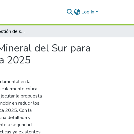
Log In
Propuesta de gestión de seguridad en la Empresa Mineral del Sur para reducir los riesgos con materiales peligrosos Juliaca 2025
Mineral del Sur para
ca 2025
ndamental en la
icularmente crítica
Ejecutar la propuesta
cidir en reducir los
aca 2025. Con la
una detallada y
nto a seguridad.
cticas ya existentes