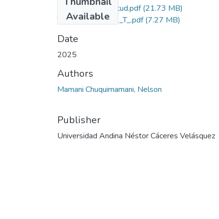
Thumbnail
Grado de Similitud.pdf
(21.73 MB)
Available
T036_71715502_T_.pdf
(7.27 MB)
Date
2025
Authors
Mamani Chuquimamani, Nelson
Publisher
Universidad Andina Néstor Cáceres Velásquez