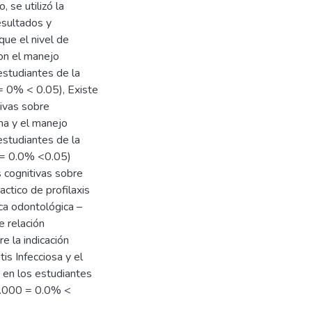
 se utilizó la
esultados y
que el nivel de
con el manejo
 estudiantes de la
= 0% < 0.05), Existe
tivas sobre
na y el manejo
 estudiantes de la
 = 0.0% <0.05)
s cognitivas sobre
actico de profilaxis
ica odontológica –
 relación
e la indicación
is Infecciosa y el
a en los estudiantes
 0.000 = 0.0% <