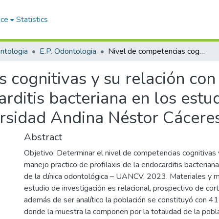
ace
Statistics
ntologia
E.P. Odontologia
Nivel de competencias cognitivas y su relación con el manejo practico de profilaxis de la endocarditis bacteriana en los estudiantes de la Clínica Odontológica – Universidad Andina Néstor Cáceres Velásquez, 2022.
 cognitivas y su relación con
arditis bacteriana en los estu
rsidad Andina Néstor Cácere
Abstract
Objetivo: Determinar el nivel de competencias cognitivas y
manejo practico de profilaxis de la endocarditis bacterian
de la clínica odontológica – UANCV, 2023. Materiales y 
estudio de investigación es relacional, prospectivo de cor
además de ser analítico la población se constituyó con 4
donde la muestra la componen por la totalidad de la pobl