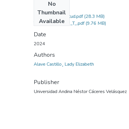
No
Files
Thumbnail
Grado de Similitud.pdf
(28.3 MB)
Available
T036_71479796_T_.pdf
(9.76 MB)
Date
2024
Authors
Alave Castillo¸ Lady Elizabeth
Publisher
Universidad Andina Néstor Cáceres Velásquez