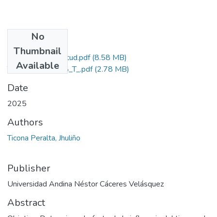
No
Files
Thumbnail
Grado de Similitud.pdf
(8.58 MB)
Available
T036_70685008_T_.pdf
(2.78 MB)
Date
2025
Authors
Ticona Peralta, Jhuliño
Publisher
Universidad Andina Néstor Cáceres Velásquez
Abstract