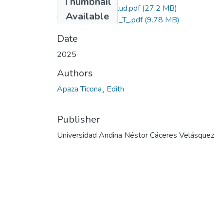
Thumbnail
Grado de Similitud.pdf
(27.2 MB)
Available
T036_76949211_T_.pdf
(9.78 MB)
Date
2025
Authors
Apaza Ticona¸ Edith
Publisher
Universidad Andina Néstor Cáceres Velásquez