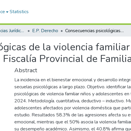
ace
Statistics
Facultad de Ciencias Jurídicas y Políticas
E.P. Derecho
Consecuencias psicológicas de la violencia familiar en niños y adolescentes: Tercera Fiscalía Provincial de Familia de Puno, 2024
gicas de la violencia familiar
 Fiscalía Provincial de Famil
Abstract
La incidencia en el bienestar emocional y desarrollo integ
secuelas psicológicas a largo plazo. Objetivo. identificar 
psicológicas de violencia familiar niños y adolescentes en f
2024. Metodología. cuantitativa, deductivo – inductivo. 
adolescentes afectados por violencia doméstica que parti
estudio. Resultados 58.3% de las agresiones afecta su e
emocional, mientras que el 50% asocia la violencia familia
su desempeño académico. Asimismo, el 40.8% afirma que 