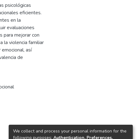
as psicológicas
cionales eficientes.
ntes en la
cluir evaluaciones
s para mejorar con
 la violencia familiar
 emocional, así
valencia de
ocional
We collect and process your personal information for the
following purposes:
Authentication, Preferences,