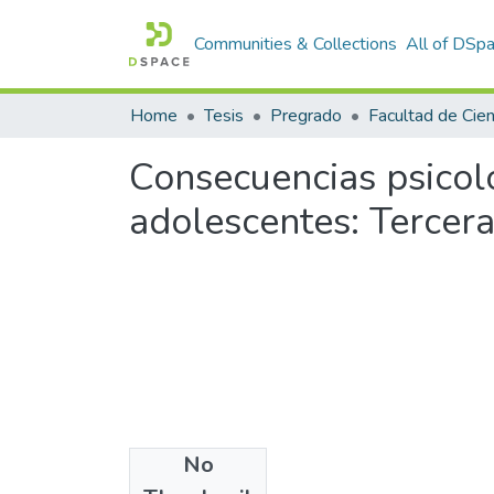
Communities & Collections
All of DSp
Home
Tesis
Pregrado
Consecuencias psicoló
adolescentes: Tercera
No
Files