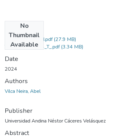
No
Files
Thumbnail
Grado de Similitud.pdf
(27.9 MB)
Available
T036_02435544_T_.pdf
(3.34 MB)
Date
2024
Authors
Vilca Neira, Abel
Publisher
Universidad Andina Néstor Cáceres Velásquez
Abstract