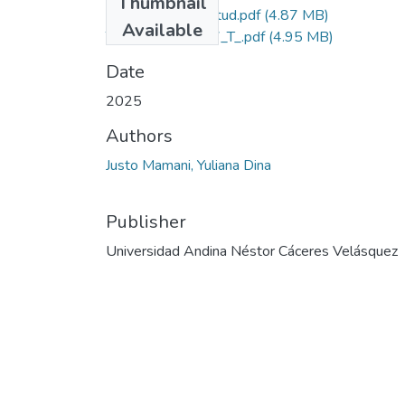
Thumbnail
Grado de Similitud.pdf
(4.87 MB)
Available
T036_74244157_T_.pdf
(4.95 MB)
Date
2025
Authors
Justo Mamani, Yuliana Dina
Publisher
Universidad Andina Néstor Cáceres Velásquez