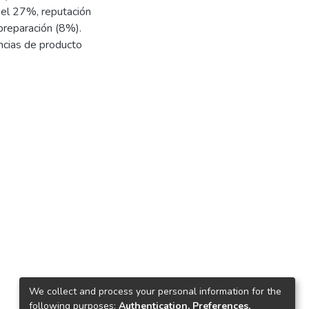
 el 27%, reputación
 preparación (8%).
ncias de producto
We collect and process your personal information for the
following purposes:
Authentication, Preferences,