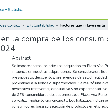
ace
Statistics
Facultad de Ciencias Contables y Financieras
E.P. Contabilidad
Factores que influyen en la compra de los consumidores en plaza vea de la Ciudad de Puno - 2024
n en la compra de los consumi
2024
Abstract
Se inspeccionaron los artículos adquiridos en Plaza Vea P
influencia en nuestras adquisiciones. Se consideraron: fide
presupuesto, descuentos, preferencias de salud, facilidad
proximidad a la tienda o supermercado. Se realizó una inv
descriptiva transversal, cuantitativa y no experimental. S
de 379 consumidores del supermercado Plaza Vea Puno. 
se realizó mediante una encuesta. Los hallazgos indican 
consumidores basa su selección de productos en el precio 