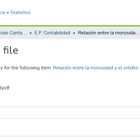
ace
Statistics
Facultad de Ciencias Contables y Financieras
E.P. Contabilidad
Relación entre la morosidad y el crédito de las actividades empresariales en el Departamento de Puno 2024
file
y for the following item:
Relación entre la morosidad y el crédito
d.pdf