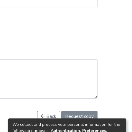
Back
Request copy
We collect and process your personal information for the
following purposes:
Authentication, Preferences,