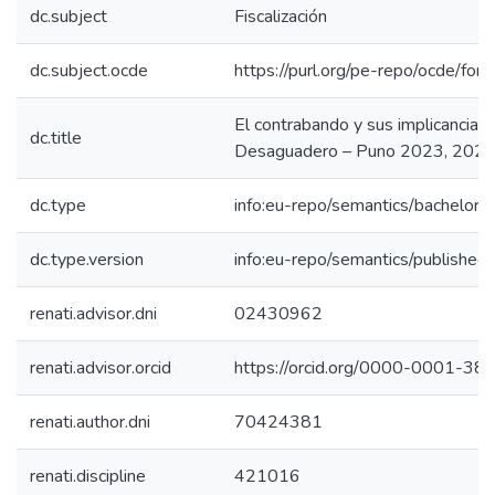
dc.subject
Fiscalización
dc.subject.ocde
https://purl.org/pe-repo/ocde/for
El contrabando y sus implicancias 
dc.title
Desaguadero – Puno 2023, 202
dc.type
info:eu-repo/semantics/bachelorT
dc.type.version
info:eu-repo/semantics/published
renati.advisor.dni
02430962
renati.advisor.orcid
https://orcid.org/0000-0001-3
renati.author.dni
70424381
renati.discipline
421016