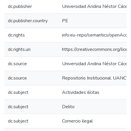
dc.publisher
Universidad Andina Néstor Cácer
dc.publisher.country
PE
dc.rights
info:eu-repo/semantics/openAcce
dc.rights.uri
https://creativecommons.org/licen
dc.source
Universidad Andina Néstor Cácer
dc.source
Repositorio Institucional. UANCV
dc.subject
Actividades ilícitas
dc.subject
Delito
dc.subject
Comercio ilegal