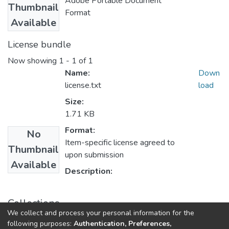
Adobe Portable Document
Thumbnail
Format
Available
License bundle
Now showing
1 - 1 of 1
Name:
Down
license.txt
load
Size:
1.71 KB
Format:
No
Item-specific license agreed to
Thumbnail
upon submission
Available
Description:
Collections
We collect and process your personal information for the
E.P. Derecho
following purposes:
Authentication, Preferences,