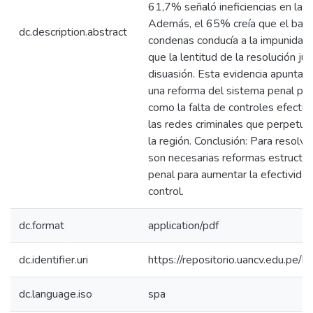
61,7% señaló ineficiencias en las 
Además, el 65% creía que el baj
dc.description.abstract
condenas conducía a la impunidad,
que la lentitud de la resolución jud
disuasión. Esta evidencia apunta a
una reforma del sistema penal par
como la falta de controles efectivo
las redes criminales que perpetúa
la región. Conclusión: Para resolv
son necesarias reformas estructur
penal para aumentar la efectivida
control.
dc.format
application/pdf
dc.identifier.uri
https://repositorio.uancv.edu.p
dc.language.iso
spa