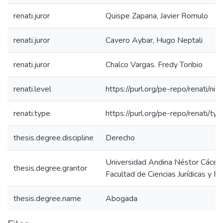
renati.juror
Quispe Zapana, Javier Romulo
renati.juror
Cavero Aybar, Hugo Neptali
renati.juror
Chalco Vargas. Fredy Toribio
renati.level
https://purl.org/pe-repo/renati/niv
renati.type
https://purl.org/pe-repo/renati/ty
thesis.degree.discipline
Derecho
Universidad Andina Néstor Cácer
thesis.degree.grantor
Facultad de Ciencias Jurídicas y Po
thesis.degree.name
Abogada