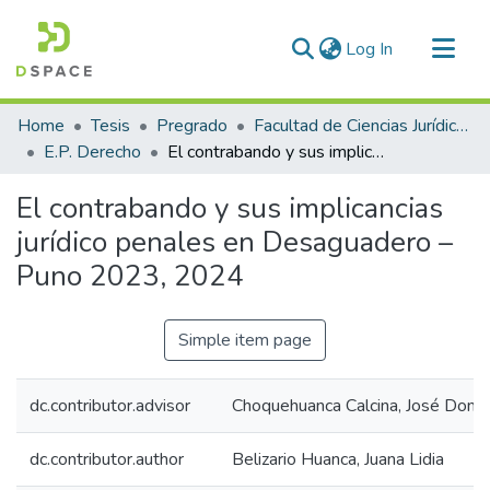
(current)
Log In
Communities & Collections
Home
Tesis
Pregrado
Facultad de Ciencias Jurídicas y Políticas
All of DSpace
E.P. Derecho
El contrabando y sus implicancias jurídico penales en Desaguadero – Puno 2023, 2024
Statistics
El contrabando y sus implicancias
jurídico penales en Desaguadero –
Puno 2023, 2024
Simple item page
dc.contributor.advisor
Choquehuanca Calcina, José Domi
dc.contributor.author
Belizario Huanca, Juana Lidia