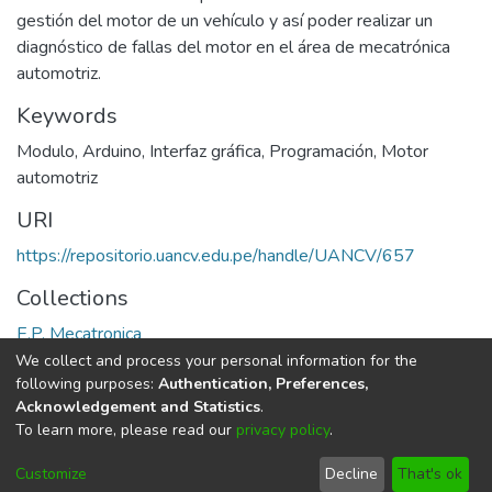
gestión del motor de un vehículo y así poder realizar un
diagnóstico de fallas del motor en el área de mecatrónica
automotriz.
Keywords
Modulo
,
Arduino
,
Interfaz gráfica
,
Programación
,
Motor
automotriz
URI
https://repositorio.uancv.edu.pe/handle/UANCV/657
Collections
E.P. Mecatronica
We collect and process your personal information for the
Full item page
following purposes:
Authentication, Preferences,
Acknowledgement and Statistics
.
To learn more, please read our
privacy policy
.
DSpace software
copyright © 2002-2026
LYRASIS
Cookie
Privacy
End User
Send
Customize
Decline
That's ok
settings
policy
Agreement
Feedback