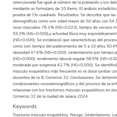
seleccionada fue igual al número de la población y los dat
mediante un formulario de 10 ítems. El análisis estadístic
prueba de Chi-cuadrado. Resultados: Se describe que las
demográficas como son: edad mayor de 50 años con 54
sexo masculino 78.1% (NS=0.023), tiempo de servicio m
55.3% (NS=0.000),y actividad física muy esporádicamen
(NS=0.000). Se estableció que características del proce
como son: tiempo del padecimiento de 5 a 10 años 50.
obesidad 47.6% (NS=0.000), sedentarismo por tiempo 
(NS=0.000), rendimiento laboral regular 58.9% (NS=0.00
moderado por exigencia 42.7% (NS=0.000). Se identificó 
músculo esquelético más frecuente es el dolor lumbar co
docentes de la IE Comercio 32. Conclusiones: Se determi
condicionantes sociodemográficos y del proceso de la e
relacionan con los trastornos músculo esqueléticos en do
Comercio 32 de la ciudad de Juliaca 2024.
Keywords
Trastorno músculo esquelético
,
Riesgo
,
Sedentarismo
,
Lu