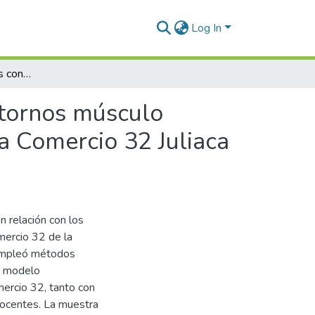
Log In
Relación de los riesgos condicionantes con los trastornos músculo esqueléticos en docentes de la Institución Educativa Comercio 32 Juliaca 2024
stornos músculo
va Comercio 32 Juliaca
n relación con los
mercio 32 de la
 empleó métodos
n modelo
mercio 32, tanto con
docentes. La muestra