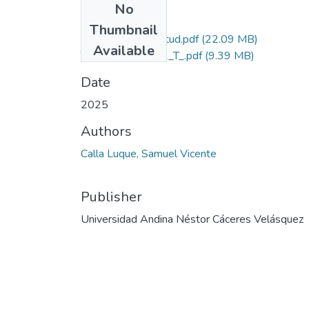
No
Files
Thumbnail
Grado de Similitud.pdf
(22.09 MB)
Available
T036_73236201_T_.pdf
(9.39 MB)
Date
2025
Authors
Calla Luque, Samuel Vicente
Publisher
Universidad Andina Néstor Cáceres Velásquez