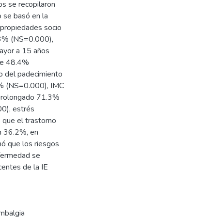
os se recopilaron
o se basó en la
 propiedades socio
.3% (NS=0.000),
ayor a 15 años
te 48.4%
so del padecimiento
4% (NS=0.000), IMC
prolongado 71.3%
0), estrés
que el trastorno
n 36.2%, en
nó que los riesgos
nfermedad se
centes de la IE
mbalgia