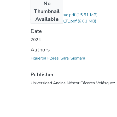
No
Files
Thumbnail
Grado de Similitud.pdf
(15.51 MB)
Available
T036_70147010_T_.pdf
(6.61 MB)
Date
2024
Authors
Figueroa Flores, Sarai Siomara
Publisher
Universidad Andina Néstor Cáceres Velásquez