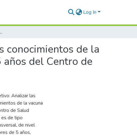
Log In
mientos de la vacuna covid-19, en madres de niños menores de 5 años del Centro de Salud Vallecito, Puno 2023
os conocimientos de la
 años del Centro de
ivo: Analizar las
imientos de la vacuna
ntro de Salud
 es de tipo
sversal, de nivel
res de 5 años,