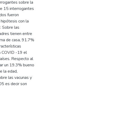
errogantes sobre la
 de 15 interrogantes
dos fueron
hipótesis con la
: Sobre las
adres tienen entre
 ama de casa, 91.7%
acterísticas
na COVID -19 el
aíses. Respecto al
ular un 19.3% bueno
re la edad,
sobre las vacunas y
05 es decir son