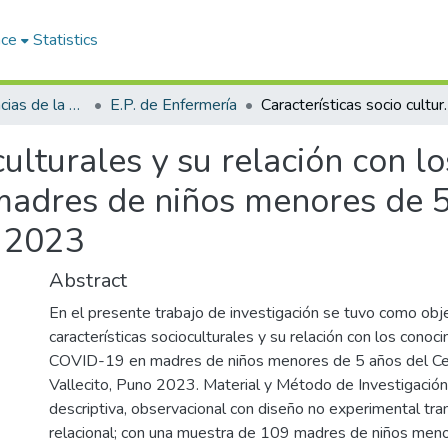
ace
Statistics
Facultad de Ciencias de la Salud
E.P. de Enfermería
Características socio culturales y su relación con los conoci
culturales y su relación con l
madres de niños menores de 5
o 2023
Abstract
En el presente trabajo de investigación se tuvo como objet
características socioculturales y su relación con los conoc
COVID-19 en madres de niños menores de 5 años del Ce
Vallecito, Puno 2023. Material y Método de Investigación
descriptiva, observacional con diseño no experimental tran
relacional; con una muestra de 109 madres de niños meno