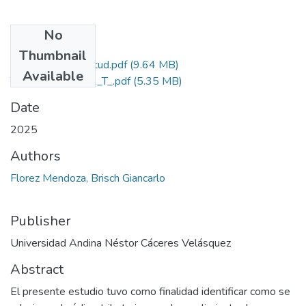
No
Files
Thumbnail
Grado de Similitud.pdf
(9.64 MB)
Available
T036_77500881_T_.pdf
(5.35 MB)
Date
2025
Authors
Florez Mendoza, Brisch Giancarlo
Publisher
Universidad Andina Néstor Cáceres Velásquez
Abstract
El presente estudio tuvo como finalidad identificar como se