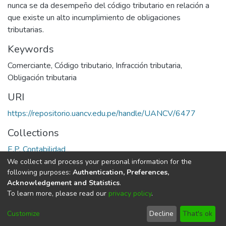
nunca se da desempeño del código tributario en relación a
que existe un alto incumplimiento de obligaciones
tributarias.
Keywords
Comerciante
,
Código tributario
,
Infracción tributaria
,
Obligación tributaria
URI
https://repositorio.uancv.edu.pe/handle/UANCV/6477
Collections
E.P. Contabilidad
We collect and process your personal information for the
Full item page
following purposes:
Authentication, Preferences,
Acknowledgement and Statistics
.
To learn more, please read our
privacy policy
.
DSpace software
copyright © 2002-2026
LYRASIS
Cookie
Privacy
End User
Send
Customize
Decline
That's ok
settings
policy
Agreement
Feedback