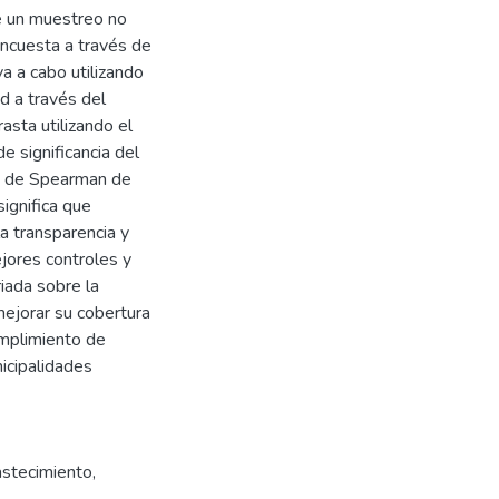
e un muestreo no
encuesta a través de
va a cabo utilizando
ad a través del
asta utilizando el
e significancia del
ón de Spearman de
significa que
a transparencia y
ejores controles y
iada sobre la
mejorar su cobertura
umplimiento de
nicipalidades
astecimiento
,