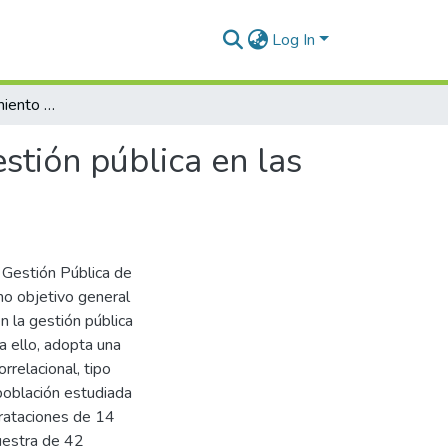
Log In
Auditoría en cumplimiento y su implicancia en la gestión pública en las municipalidades distritales de Azángaro, 2023
stión pública en las
a Gestión Pública de
mo objetivo general
n la gestión pública
a ello, adopta una
rrelacional, tipo
población estudiada
trataciones de 14
uestra de 42