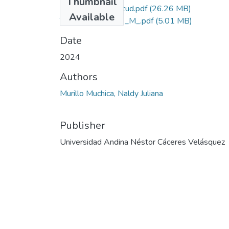
Thumbnail
Grado de Similitud.pdf
(26.26 MB)
Available
T036_70235919_M_.pdf
(5.01 MB)
Date
2024
Authors
Murillo Muchica, Naldy Juliana
Publisher
Universidad Andina Néstor Cáceres Velásquez