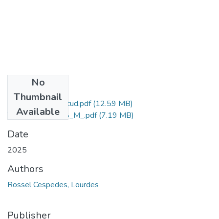
No
Files
Thumbnail
Grado de Similitud.pdf
(12.59 MB)
Available
T036_02520668_M_.pdf
(7.19 MB)
Date
2025
Authors
Rossel Cespedes, Lourdes
Publisher