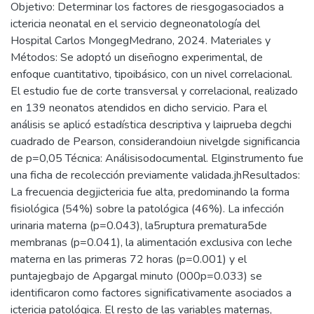
Objetivo: Determinar los factores de riesgogasociados a
ictericia neonatal en el servicio degneonatología del
Hospital Carlos MongegMedrano, 2024. Materiales y
Métodos: Se adoptó un diseñogno experimental, de
enfoque cuantitativo, tipoibásico, con un nivel correlacional.
El estudio fue de corte transversal y correlacional, realizado
en 139 neonatos atendidos en dicho servicio. Para el
análisis se aplicó estadística descriptiva y laiprueba degchi
cuadrado de Pearson, considerandoiun nivelgde significancia
de p=0,05 Técnica: Análisisodocumental. Elginstrumento fue
una ficha de recolección previamente validada.jhResultados:
La frecuencia degjictericia fue alta, predominando la forma
fisiológica (54%) sobre la patológica (46%). La infección
urinaria materna (p=0.043), la5ruptura prematura5de
membranas (p=0.041), la alimentación exclusiva con leche
materna en las primeras 72 horas (p=0.001) y el
puntajegbajo de Apgargal minuto (000p=0.033) se
identificaron como factores significativamente asociados a
ictericia patológica. El resto de las variables maternas,