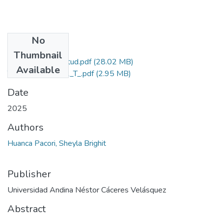
No
Files
Thumbnail
Grado de Similitud.pdf
(28.02 MB)
Available
T036_75774472_T_.pdf
(2.95 MB)
Date
2025
Authors
Huanca Pacori, Sheyla Brighit
Publisher
Universidad Andina Néstor Cáceres Velásquez
Abstract