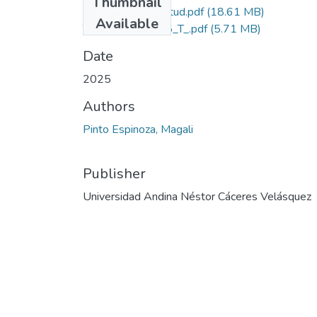
Thumbnail
Grado de Similitud.pdf
(18.61 MB)
Available
T036_75657355_T_.pdf
(5.71 MB)
Date
2025
Authors
Pinto Espinoza, Magali
Publisher
Universidad Andina Néstor Cáceres Velásquez