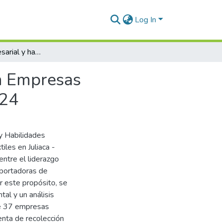
Log In
Liderazgo empresarial y habilidades gerenciales en Empresas Exportadoras de Productos Textiles en Juliaca – 2024
en Empresas
024
 y Habilidades
les en Juliaca -
entre el liderazgo
xportadoras de
r este propósito, se
tal y un análisis
 de 37 empresas
enta de recolección