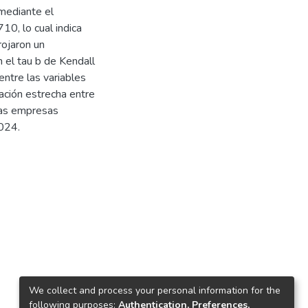
 mediante el
10, lo cual indica
rojaron un
n el tau b de Kendall
entre las variables
lación estrecha entre
 las empresas
2024.
We collect and process your personal information for the
following purposes:
Authentication, Preferences,