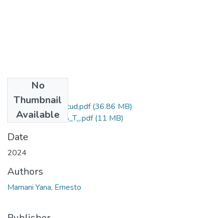
No
Files
Thumbnail
Grado de Similitud.pdf
(36.86 MB)
Available
T036_09896928_T_.pdf
(11 MB)
Date
2024
Authors
Mamani Yana, Ernesto
Publisher