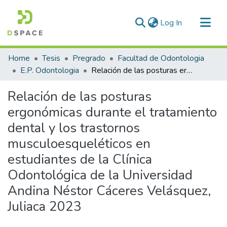
(current)
Log In
Communities & Collections
Home
Tesis
Pregrado
Facultad de Odontologia
All of DSpace
E.P. Odontologia
Relación de las posturas ergonómicas durante el tratamiento dental y los trastornos musculoesqueléticos en estudiantes de la Clínica Odontológica de la Universidad Andina Néstor Cáceres Velásquez, Juliaca 2023
Statistics
Relación de las posturas
ergonómicas durante el tratamiento
dental y los trastornos
musculoesqueléticos en
estudiantes de la Clínica
Odontológica de la Universidad
Andina Néstor Cáceres Velásquez,
Juliaca 2023