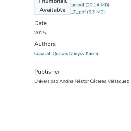
Thumbnail
Grado de Similitud.pdf
(20.14 MB)
Available
T036_75189187_T_.pdf
(5.3 MB)
Date
2025
Authors
Copacati Quispe, Dheysy Karina
Publisher
Universidad Andina Néstor Cáceres Velásquez