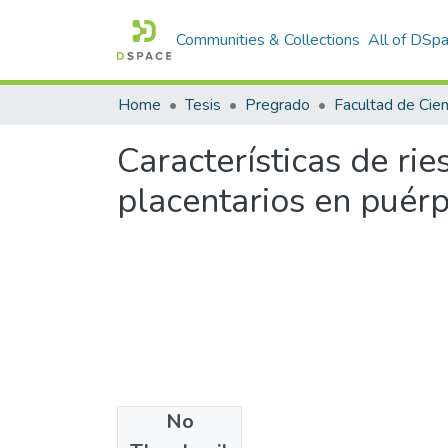
Communities & Collections
All of DSp
Home
Tesis
Pregrado
Características de rie
placentarios en puér
No
Files