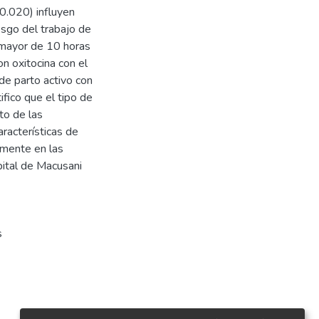
 0.020) influyen
esgo del trabajo de
 mayor de 10 horas
on oxitocina con el
de parto activo con
ifico que el tipo de
to de las
racterísticas de
amente en las
pital de Macusani
s