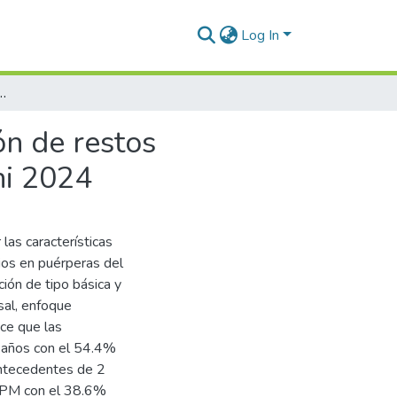
Log In
a retención de restos placentarios en puérperas del Hospital de Macusani 2024
ón de restos
ni 2024
las características
rios en puérperas del
ión de tipo básica y
sal, enfoque
ce que las
4 años con el 54.4%
antecedentes de 2
 RPM con el 38.6%