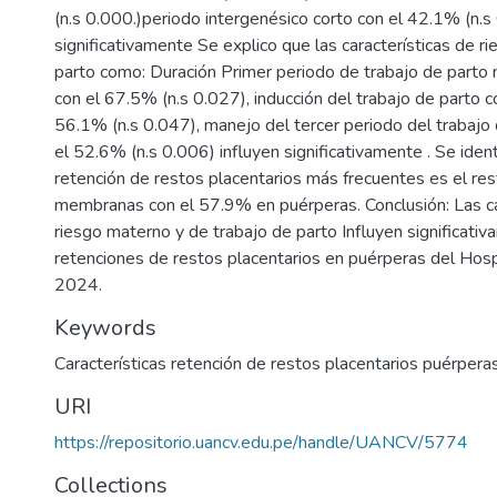
(n.s 0.000.)periodo intergenésico corto con el 42.1% (n.s
significativamente Se explico que las características de ri
parto como: Duración Primer periodo de trabajo de parto
con el 67.5% (n.s 0.027), inducción del trabajo de parto c
56.1% (n.s 0.047), manejo del tercer periodo del trabajo 
el 52.6% (n.s 0.006) influyen significativamente . Se ident
retención de restos placentarios más frecuentes es el res
membranas con el 57.9% en puérperas. Conclusión: Las ca
riesgo materno y de trabajo de parto Influyen significativ
retenciones de restos placentarios en puérperas del Hos
2024.
Keywords
Características retención de restos placentarios puérpera
URI
https://repositorio.uancv.edu.pe/handle/UANCV/5774
Collections