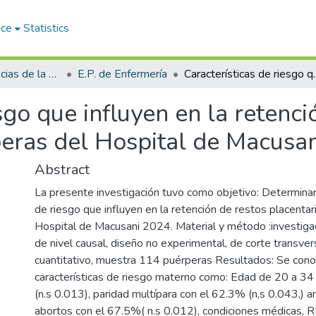
ace
Statistics
Facultad de Ciencias de la Salud
E.P. de Enfermería
Características de riesgo que influyen en l
sgo que influyen en la retenci
peras del Hospital de Macusa
Abstract
La presente investigación tuvo como objetivo: Determinar 
de riesgo que influyen en la retención de restos placenta
Hospital de Macusani 2024. Material y método :investigac
de nivel causal, diseño no experimental, de corte transver
cuantitativo, muestra 114 puérperas Resultados: Se cono
características de riesgo materno como: Edad de 20 a 3
(n.s 0.013), paridad multípara con el 62.3% (n,s 0.043,) 
abortos con el 67.5%( n.s 0.012), condiciones médicas,