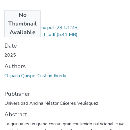
No
Files
Thumbnail
Grado de Similitud.pdf
(29.13 MB)
Available
T036_76791617_T_.pdf
(5.41 MB)
Date
2025
Authors
Chipana Quispe, Cristian Jhordy
Publisher
Universidad Andina Néstor Cáceres Velásquez
Abstract
La quinua es un grano con un gran contenido nutricional, cuya