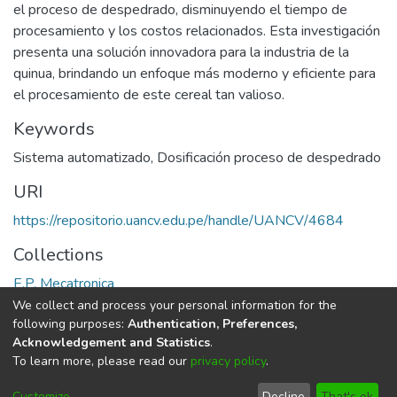
el proceso de despedrado, disminuyendo el tiempo de
procesamiento y los costos relacionados. Esta investigación
presenta una solución innovadora para la industria de la
quinua, brindando un enfoque más moderno y eficiente para
el procesamiento de este cereal tan valioso.
Keywords
Sistema automatizado
,
Dosificación proceso de despedrado
URI
https://repositorio.uancv.edu.pe/handle/UANCV/4684
Collections
E.P. Mecatronica
We collect and process your personal information for the
Full item page
following purposes:
Authentication, Preferences,
Acknowledgement and Statistics
.
To learn more, please read our
privacy policy
.
DSpace software
copyright © 2002-2026
LYRASIS
Cookie
Privacy
End User
Send
Customize
Decline
That's ok