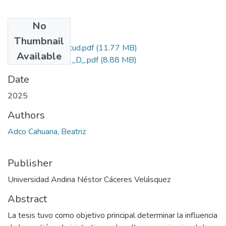
No
Files
Thumbnail
Grado de Similitud.pdf
(11.77 MB)
Available
T036_02369404_D_.pdf
(8.88 MB)
Date
2025
Authors
Adco Cahuana, Beatriz
Publisher
Universidad Andina Néstor Cáceres Velásquez
Abstract
La tesis tuvo como objetivo principal determinar la influencia