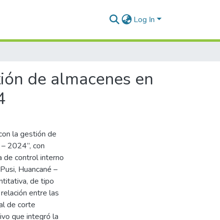
Log In
stión de almacenes en
4
 con la gestión de
 – 2024”, con
a de control interno
e Pusi, Huancané –
itativa, de tipo
 relación entre las
al de corte
vo que integró la