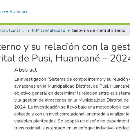
ace
Statistics
Facultad de Ciencias Contables y Financieras
E.P. Contabilidad
Sistema de control interno y su relación con la gestión de almacenes en la Municipalidad Distrital de Pusi, Huancané – 2024
terno y su relación con la ge
rital de Pusi, Huancané – 202
Abstract
La investigación “Sistema de control interno y su relación
almacenes en la Municipalidad Distrital de Pusi, Huancané
objetivo general en determinar la relación entre el sistem
y la gestión de almacenes en la Municipalidad Distrital d
2024. La investigación se llevó bajo una metodología cuant
aplicada y con un nivel correlacional, orientada a analizar la
variables planteadas. Se adoptó un diseño no experiment
transeccional, sustentado en un enfoque inductivo–deducti