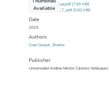
Thumbnail
Grado de Similitud.pdf
(7.99 MB)
Available
T036_76568604_T_.pdf
(5.82 MB)
Date
2025
Authors
Coari Quispe¸ Beatriz
Publisher
Universidad Andina Néstor Cáceres Velásquez