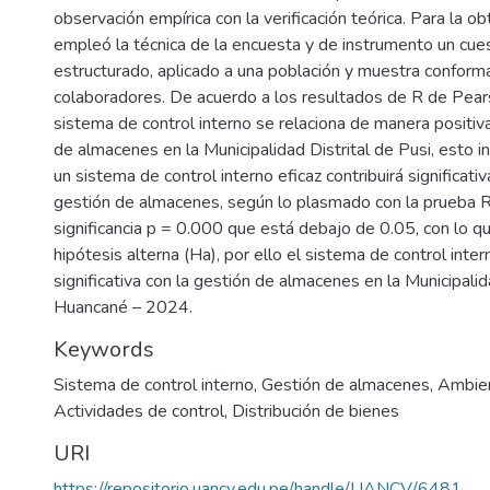
observación empírica con la verificación teórica. Para la o
empleó la técnica de la encuesta y de instrumento un cues
estructurado, aplicado a una población y muestra confor
colaboradores. De acuerdo a los resultados de R de Pear
sistema de control interno se relaciona de manera positiva
de almacenes en la Municipalidad Distrital de Pusi, esto in
un sistema de control interno eficaz contribuirá significat
gestión de almacenes, según lo plasmado con la prueba R
significancia p = 0.000 que está debajo de 0.05, con lo qu
hipótesis alterna (Ha), por ello el sistema de control inter
significativa con la gestión de almacenes en la Municipalida
Huancané – 2024.
Keywords
Sistema de control interno
,
Gestión de almacenes
,
Ambien
Actividades de control
,
Distribución de bienes
URI
https://repositorio.uancv.edu.pe/handle/UANCV/6481