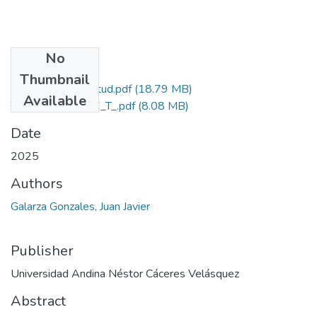
No
Files
Thumbnail
Grado de Similitud.pdf
(18.79 MB)
Available
T036_47672747_T_.pdf
(8.08 MB)
Date
2025
Authors
Galarza Gonzales, Juan Javier
Publisher
Universidad Andina Néstor Cáceres Velásquez
Abstract