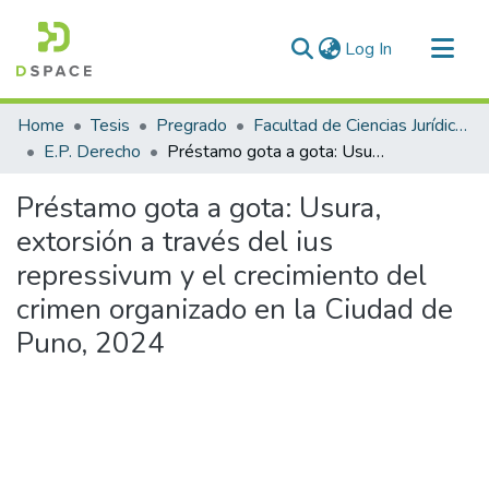
(current)
Log In
Communities & Collections
Home
Tesis
Pregrado
Facultad de Ciencias Jurídicas y Políticas
All of DSpace
E.P. Derecho
Préstamo gota a gota: Usura, extorsión a través del ius repressivum y el crecimiento del crimen organizado en la Ciudad de Puno, 2024
Statistics
Préstamo gota a gota: Usura,
extorsión a través del ius
repressivum y el crecimiento del
crimen organizado en la Ciudad de
Puno, 2024