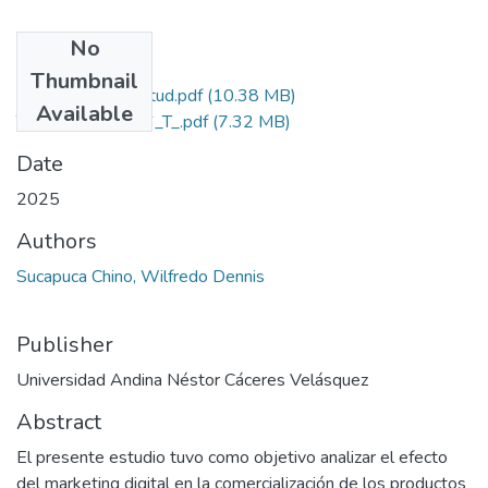
No
Files
Thumbnail
Grado de Similitud.pdf
(10.38 MB)
Available
T036_70554256_T_.pdf
(7.32 MB)
Date
2025
Authors
Sucapuca Chino, Wilfredo Dennis
Publisher
Universidad Andina Néstor Cáceres Velásquez
Abstract
El presente estudio tuvo como objetivo analizar el efecto
del marketing digital en la comercialización de los productos