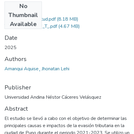
No
Files
Thumbnail
Grado de Similitud.pdf
(8.18 MB)
Available
T036_70093696_T_.pdf
(4.67 MB)
Date
2025
Authors
Amanqui Aquise¸ Jhonatan Lehi
Publisher
Universidad Andina Néstor Cáceres Velásquez
Abstract
El estudio se llevó a cabo con el objetivo de determinar las
principales causas e impactos de la evasión tributaria en la
ciudad de Puno durante el periodo 2021-2023. Se utilizo un