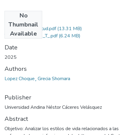
No
Files
Thumbnail
Grado de Similitud.pdf
(13.31 MB)
Available
T036_60758901_T_.pdf
(6.24 MB)
Date
2025
Authors
Lopez Choque¸ Grecia Shomara
Publisher
Universidad Andina Néstor Cáceres Velásquez
Abstract
Objetivo: Analizar los estilos de vida relacionados a las