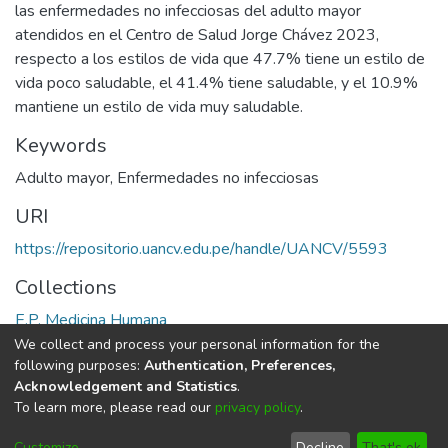
las enfermedades no infecciosas del adulto mayor
atendidos en el Centro de Salud Jorge Chávez 2023,
respecto a los estilos de vida que 47.7% tiene un estilo de
vida poco saludable, el 41.4% tiene saludable, y el 10.9%
mantiene un estilo de vida muy saludable.
Keywords
Adulto mayor
,
Enfermedades no infecciosas
URI
https://repositorio.uancv.edu.pe/handle/UANCV/5593
Collections
E.P. Medicina Humana
We collect and process your personal information for the
Full item page
following purposes:
Authentication, Preferences,
Acknowledgement and Statistics
.
To learn more, please read our
privacy policy
.
DSpace software
copyright © 2002-2026
LYRASIS
Cookie
Privacy
End User
Send
Customize
Decline
That's ok