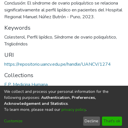
Conclusión: El síndrome de ovario poliquístico se relaciona
significativamente al perfil lipídico en pacientes del Hospital
Regional Manuel Núñez Butrón - Puno, 2023.
Keywords
Colesterol
,
Perfil lipídico
,
Síndrome de ovario poliquístico
,
Triglicéridos
URI
https://repositorio.uancv.edu.pe/handle/UANCV/1274
Collections
E.P. Medicina Humana
We collect and process your personal information for the
Full item page
following purposes:
Authentication, Preferences,
Acknowledgement and Statistics
.
To learn more, please read our
privacy policy
.
DSpace software
copyright © 2002-2026
LYRASIS
Cookie
Privacy
End User
Send
Customize
Decline
That's ok
settings
policy
Agreement
Feedback