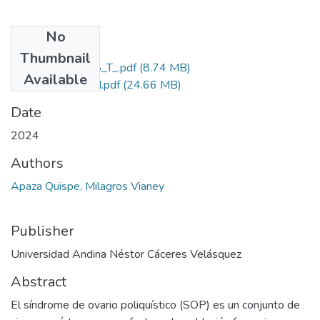
No
Files
Thumbnail
T036_71411018_T_.pdf
(8.74 MB)
Available
Grado de Similitud.pdf
(24.66 MB)
Date
2024
Authors
Apaza Quispe, Milagros Vianey
Publisher
Universidad Andina Néstor Cáceres Velásquez
Abstract
El síndrome de ovario poliquístico (SOP) es un conjunto de