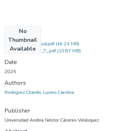
No
Files
Thumbnail
Grado de Similitud.pdf
(46.24 MB)
Available
T036_71920436_T_.pdf
(10.87 MB)
Date
2025
Authors
Rodriguez Chambi, Lucero Carolina
Publisher
Universidad Andina Néstor Cáceres Velásquez