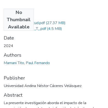
No
Files
Thumbnail
Grado de Similitud.pdf
(27.37 MB)
Available
T036_75856473_T_.pdf
(4.5 MB)
Date
2024
Authors
Mamani Tito, Paul Fernando
Publisher
Universidad Andina Néstor Cáceres Velásquez
Abstract
La presente investigación aborda el impacto de la