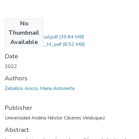
No
Files
Thumbnail
Grado de Similitud.pdf
(39.84 MB)
Available
T036_46903537_M_.pdf
(8.52 MB)
Date
2022
Authors
Zeballos Ancco, Maria Antonieta
Publisher
Universidad Andina Néstor Cáceres Velásquez
Abstract