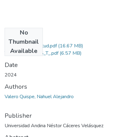
No
Files
Thumbnail
Grado de Similitud.pdf
(16.67 MB)
Available
T036_75741045_T_.pdf
(6.57 MB)
Date
2024
Authors
Valero Quispe, Nahuel Alejandro
Publisher
Universidad Andina Néstor Cáceres Velásquez