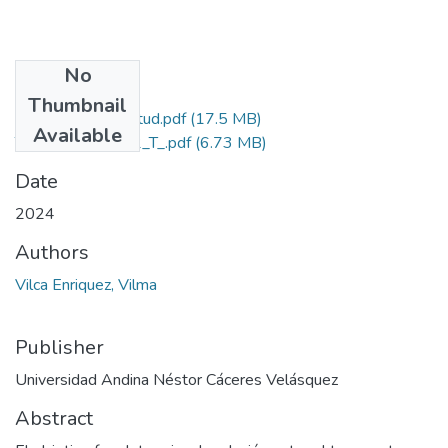
No
Files
Thumbnail
Grado de Similitud.pdf
(17.5 MB)
Available
T036_76040072_T_.pdf
(6.73 MB)
Date
2024
Authors
Vilca Enriquez, Vilma
Publisher
Universidad Andina Néstor Cáceres Velásquez
Abstract