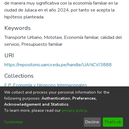
de manera muy significativa con la economía familiar en la
ciudad de Juliaca en el año 2024, por tanto se acepta la
hipótesis planteada.
Keywords
Transporte Urbano
,
Mototaxi
,
Economía familiar
,
calidad del
servicio
,
Presupuesto familiar
URI
https://repositorio.uancv.edu.pe/handle/UANCV/3888
Collections
E.P. Economía y Negocios Internacionales
We collect and process your personal information for the
Full item page
following purposes:
Authentication, Preferences,
Acknowledgement and Statistics
.
To learn more, please read our
privacy policy
.
DSpace software
copyright © 2002-2026
LYRASIS
Cookie
Privacy
End User
Send
Customize
Decline
That's ok
settings
policy
Agreement
Feedback